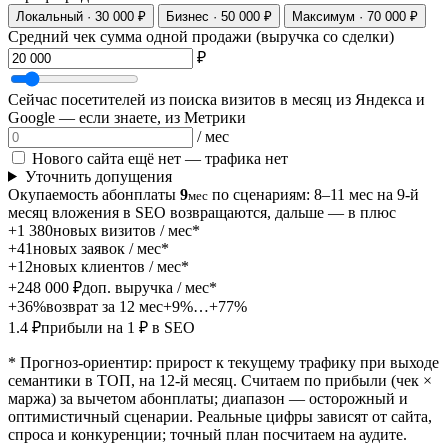
Локальный · 30 000 ₽
Бизнес · 50 000 ₽
Максимум · 70 000 ₽
Средний чек
сумма одной продажи (выручка со сделки)
₽
Сейчас посетителей из поиска
визитов в месяц из Яндекса и
Google — если знаете, из Метрики
/ мес
Нового сайта ещё нет — трафика нет
Уточнить допущения
Окупаемость абонплаты
9
по сценариям: 8–11 мес
на 9-й
мес
месяц вложения в SEO возвращаются, дальше — в плюс
+1 380
новых визитов / мес*
+41
новых заявок / мес*
+12
новых клиентов / мес*
+248 000 ₽
доп. выручка / мес*
+36%
возврат за 12 мес
+9%…+77%
1.4 ₽
прибыли на 1 ₽ в SEO
* Прогноз-ориентир: прирост к текущему трафику при выходе
семантики в ТОП, на 12-й месяц. Считаем по прибыли (чек ×
маржа) за вычетом абонплаты; диапазон — осторожный и
оптимистичный сценарии. Реальные цифры зависят от сайта,
спроса и конкуренции; точный план посчитаем на аудите.