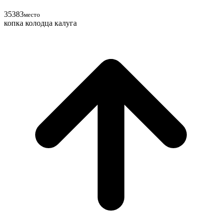
35
38
3
место
копка колодца калуга