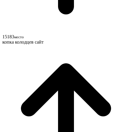
15
18
3
место
копка колодцев сайт