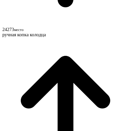
24
27
3
место
ручная копка колодца