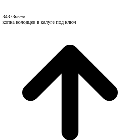
34
37
3
место
копка колодцев в калуге под ключ