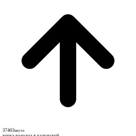
37
40
3
место
копка колодца в калужской