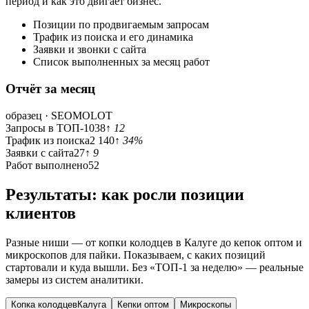
период и как это двигает бизнес.
Позиции по продвигаемым запросам
Трафик из поиска и его динамика
Заявки и звонки с сайта
Список выполненных за месяц работ
Отчёт за месяц
образец · SEOMOLOT
Запросы в ТОП-10
38
↑ 12
Трафик из поиска
2 140
↑ 34%
Заявки с сайта
27
↑ 9
Работ выполнено
52
Результаты: как росли позиции
клиентов
Разные ниши — от копки колодцев в Калуге до кепок оптом и
микроскопов для пайки. Показываем, с каких позиций
стартовали и куда вышли. Без «ТОП-1 за неделю» — реальные
замеры из систем аналитики.
Копка колодцев
Калуга
Кепки оптом
Микроскопы