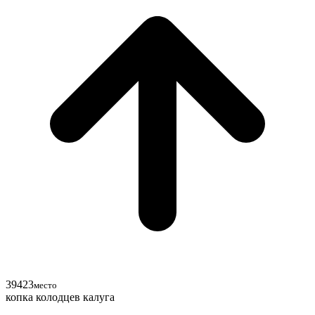
39
42
3
место
копка колодцев калуга