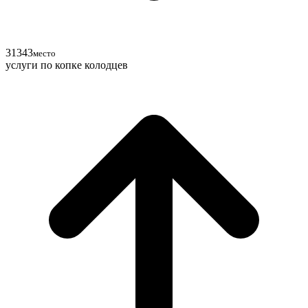
31
34
3
место
услуги по копке колодцев